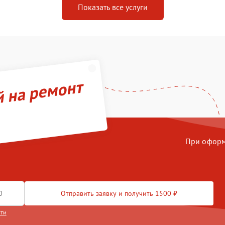
Показать все услуги
й на ремонт
При оформл
Отправить заявку и получить 1500 ₽
сти