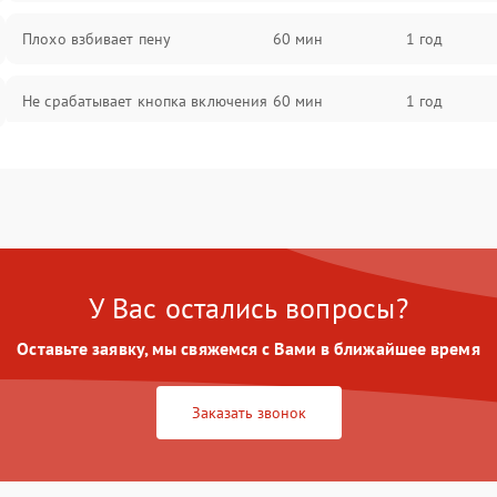
Плохо взбивает пену
60 мин
1 год
Не срабатывает кнопка включения
60 мин
1 год
Запах гари при работе
60 мин
1 год
Постоянные сбои в работе
60 мин
1 год
У Вас остались вопросы?
Оставьте заявку, мы свяжемся с Вами в ближайшее время
Заказать звонок