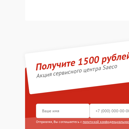
Получите 1500 рубле
Акция сервисного центра Saeco
Отправляя, Вы соглашаетесь с
политикой конфиденциально