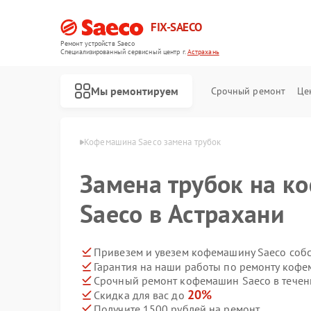
FIX-SAECO
Ремонт устройств Saeco
Специализированный cервисный центр г.
Астрахань
Мы ремонтируем
Срочный ремонт
Це
 Saeco в Астрахани
Кофемашина Saeco замена трубок
Замена трубок на 
Saeco в Астрахани
Привезем и увезем кофемашину Saeco соб
Гарантия на наши работы по ремонту коф
Срочный ремонт кофемашин Saeco в течен
20%
Скидка для вас до
Получите 1500 рублей на ремонт