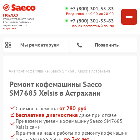
+7 (800) 301-55-83
Ежедневно, с 10:00 до 20:00
FIX-SAECO
Ремонт устройств Saeco
+7 (800) 301-55-83
Специализированный
cервисный центр г.
Звонок бесплатный по РФ
Астрахань
Мы ремонтируем
Позвонить
ахани
Ремонт кофемашины Saeco SM7685 Xelsis в Астрахани
Ремонт кофемашины Saeco
SM7685 Xelsis в Астрахани
от 280 руб.
Стоимость ремонта
Бесплатная диагностика
даже при отказе
Привезем и увезем кофемашину Saeco SM7685
Xelsis сами
Гарантия на наши работы по ремонту кофемашин
до 3-х лет
Saeco SM7685 Xelsis