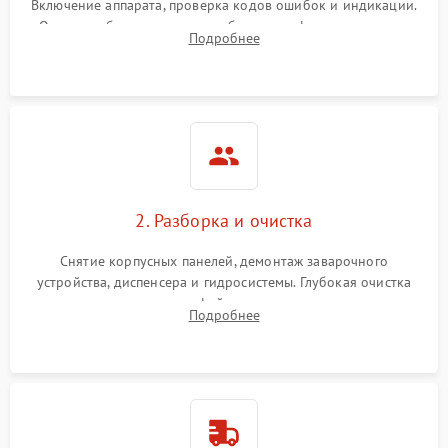
Включение аппарата, проверка кодов ошибок и индикации.
Оценка работы помпы, термоблока и кофемолки на слух.
Подробнее
Измерение температуры и давления воды для выявления
локализации поломки.
2. Разборка и очистка
Снятие корпусных панелей, демонтаж заварочного
устройства, диспенсера и гидросистемы. Глубокая очистка
внутренних узлов от кофейных масел, жмыха и накипи.
Подробнее
Промывка дренажных каналов и фильтров с использованием
специализированной химии.