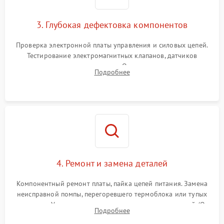
3. Глубокая дефектовка компонентов
Проверка электронной платы управления и силовых цепей.
Тестирование электромагнитных клапанов, датчиков
температуры и расходомера. Оценка степени износа
Подробнее
жерновов кофемолки, уплотнительных колец гидросистемы
и шестерней редуктора.
4. Ремонт и замена деталей
Компонентный ремонт платы, пайка цепей питания. Замена
неисправной помпы, перегоревшего термоблока или тупых
жерновов. Установка новых силиконовых уплотнителей (O-
Подробнее
ring) и тефлоновых трубок для надежного устранения