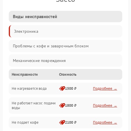
Виды неисправностей
Электроника
Проблемы с кофе и заварочным блоком
Механические повреждения
Неисправности
Стоимость
Прочие неисправности
Не нагревается вода
1500 ₽
Подробнее →
Включение и работа
Не работает насос подачи
Проблемы с водой
1800 ₽
Подробнее →
воды
Проблемы с капучинатором и паром
Не подает кофе
2100 ₽
Подробнее →