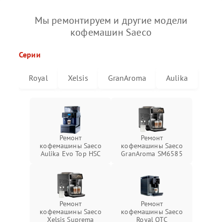
Мы ремонтируем и другие модели
кофемашин Saeco
Серии
Royal
Xelsis
GranAroma
Aulika
Ремонт
Ремонт
кофемашины Saeco
кофемашины Saeco
Aulika Evo Top HSC
GranAroma SM6585
Ремонт
Ремонт
кофемашины Saeco
кофемашины Saeco
Xelsis Suprema
Royal OTC