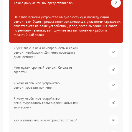
Какие документы вы предоставляете?
На этапе приема устройства на диагностику и последующий
ремонт вам будет предоставлен заказ-наряд с указанием страховых
обязательств на ваше устройство. Далее, после выполнения работ
по ремонту техники, вы получите акт выполненных работ и
гарантийный талон.
Я уже знаю в чем неисправность и какой
ремонт необходим. Для чего проводить
диагностику?
Мне нужен срочный ремонт. Сможете
сделать?
Я хочу, чтобы мое устройство
ремонтировали при мне.
Я хочу, чтобы мое устройство
ремонтировалось только оригинальными
запчастями.
Как я узнаю, что мое устройство готово?