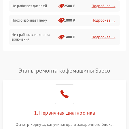
Управление и электроника
Не работает дисплей
2500 ₽
Подробнее →
Программное обеспечение
Плохо взбивает пену
1800 ₽
Подробнее →
Не срабатывает кнопка
1400 ₽
Подробнее →
включения
Запах гари при работе
1800 ₽
Подробнее →
Постоянные сбои в работе
1500 ₽
Подробнее →
Этапы ремонта кофемашины Saeco
1. Первичная диагностика
Осмотр корпуса, капучинатора и заварочного блока.