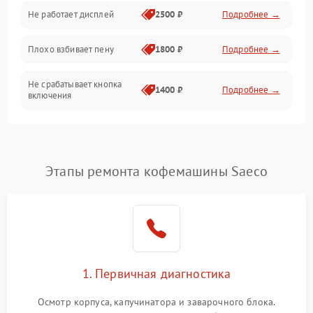
Управление и электроника
Не работает дисплей
2500 ₽
Подробнее →
Программное обеспечение
Плохо взбивает пену
1800 ₽
Подробнее →
Не срабатывает кнопка
1400 ₽
Подробнее →
включения
Запах гари при работе
1800 ₽
Подробнее →
Постоянные сбои в работе
1500 ₽
Подробнее →
Этапы ремонта кофемашины Saeco
1. Первичная диагностика
Осмотр корпуса, капучинатора и заварочного блока.