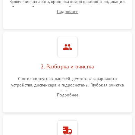
Включение аппарата, проверка кодов ошибок и индикации.
Оценка работы помпы, термоблока и кофемолки на слух.
Подробнее
Измерение температуры и давления воды для выявления
локализации поломки.
2. Разборка и очистка
Снятие корпусных панелей, демонтаж заварочного
устройства, диспенсера и гидросистемы. Глубокая очистка
внутренних узлов от кофейных масел, жмыха и накипи.
Подробнее
Промывка дренажных каналов и фильтров с использованием
специализированной химии.