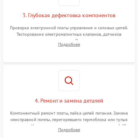
3. Глубокая дефектовка компонентов
Проверка электронной платы управления и силовых цепей.
Тестирование электромагнитных клапанов, датчиков
температуры и расходомера. Оценка степени износа
Подробнее
жерновов кофемолки, уплотнительных колец гидросистемы
и шестерней редуктора.
4. Ремонт и замена деталей
Компонентный ремонт платы, пайка цепей питания. Замена
неисправной помпы, перегоревшего термоблока или тупых
жерновов. Установка новых силиконовых уплотнителей (O-
Подробнее
ring) и тефлоновых трубок для надежного устранения