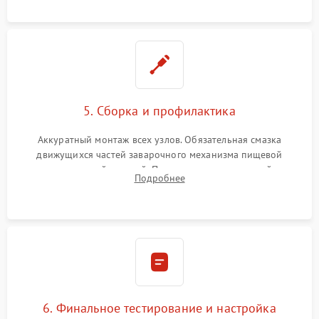
протечек.
5. Сборка и профилактика
Аккуратный монтаж всех узлов. Обязательная смазка
движущихся частей заварочного механизма пищевой
силиконовой смазкой. Проведение программной
Подробнее
декальцинации и очистки системы от кофейных масел.
Надежная фиксация всех соединений.
6. Финальное тестирование и настройка