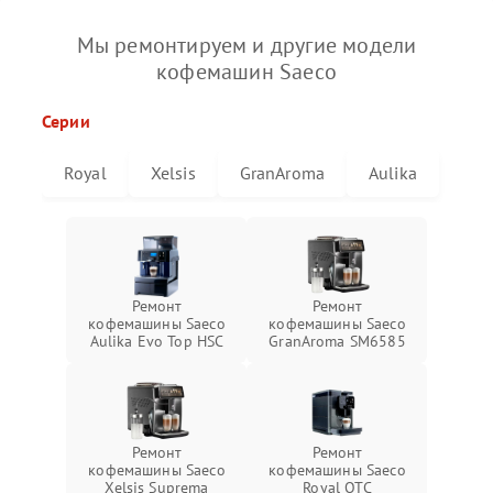
Мы ремонтируем и другие модели
кофемашин Saeco
Серии
Royal
Xelsis
GranAroma
Aulika
Ремонт
Ремонт
кофемашины Saeco
кофемашины Saeco
Aulika Evo Top HSC
GranAroma SM6585
Ремонт
Ремонт
кофемашины Saeco
кофемашины Saeco
Xelsis Suprema
Royal OTC