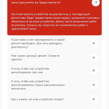
Какие документы вы предоставляете?
На этапе приема устройства на диагностику и последующий
ремонт вам будет предоставлен заказ-наряд с указанием страховых
обязательств на ваше устройство. Далее, после выполнения работ
по ремонту техники, вы получите акт выполненных работ и
гарантийный талон.
Я уже знаю в чем неисправность и какой
ремонт необходим. Для чего проводить
диагностику?
Мне нужен срочный ремонт. Сможете
сделать?
Я хочу, чтобы мое устройство
ремонтировали при мне.
Я хочу, чтобы мое устройство
ремонтировалось только оригинальными
запчастями.
Как я узнаю, что мое устройство готово?