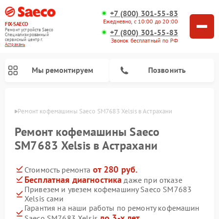
+7 (800) 301-55-83
Ежедневно, с 10:00 до 20:00
FIX-SAECO
Ремонт устройств Saeco
+7 (800) 301-55-83
Специализированный
cервисный центр г.
Звонок бесплатный по РФ
Астрахань
Мы ремонтируем
Позвонить
ахани
Ремонт кофемашины Saeco SM7683 Xelsis в Астрахани
Ремонт кофемашины Saeco
SM7683 Xelsis в Астрахани
от 280 руб.
Стоимость ремонта
Бесплатная диагностика
даже при отказе
Привезем и увезем кофемашину Saeco SM7683
Xelsis сами
Гарантия на наши работы по ремонту кофемашин
до 3-х лет
Saeco SM7683 Xelsis