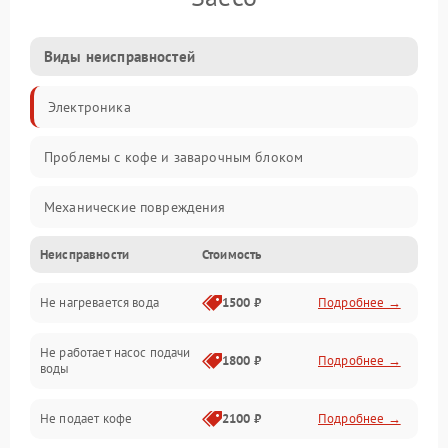
Виды неисправностей
Электроника
Проблемы с кофе и заварочным блоком
Механические повреждения
Неисправности
Стоимость
Прочие неисправности
Не нагревается вода
1500 ₽
Подробнее →
Включение и работа
Не работает насос подачи
Проблемы с водой
1800 ₽
Подробнее →
воды
Проблемы с капучинатором и паром
Не подает кофе
2100 ₽
Подробнее →