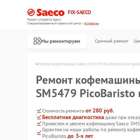
FIX-SAECO
Ремонт устройств Saeco
Специализированный cервисный центр г.
Астрахань
Мы ремонтируем
Срочный ремонт
Це
 Saeco в Астрахани
Ремонт кофемашины Saeco SM5479 PicoBaristo в Астрах
Ремонт кофемашины
SM5479 PicoBaristo 
от 280 руб.
Стоимость ремонта
Бесплатная диагностика
даже при отказ
Привезем и увезем кофемашину Saeco SM54
Гарантия на наши работы по ремонту коф
до 3-х лет
PicoBaristo