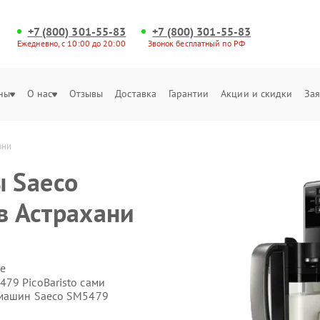
+7 (800) 301-55-83
+7 (800) 301-55-83
Ежедневно, с 10:00 до 20:00
Звонок бесплатный по РФ
ны
О нас
Отзывы
Доставка
Гарантии
Акции и скидки
Зая
ани
 Saeco
в Астрахани
е
79 PicoBaristo сами
емашин Saeco SM5479