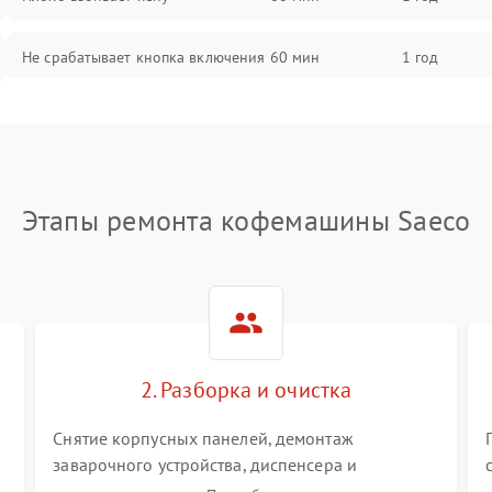
Не срабатывает кнопка включения
60 мин
1 год
Запах гари при работе
60 мин
1 год
Постоянные сбои в работе
60 мин
1 год
Этапы ремонта кофемашины Saeco
2. Разборка и очистка
Снятие корпусных панелей, демонтаж
заварочного устройства, диспенсера и
гидросистемы. Глубокая очистка внутренних