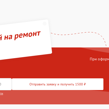
й на ремонт
При оформл
Отправить заявку и получить 1500 ₽
сти