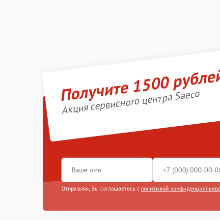
Получите 1500 рубле
Акция сервисного центра Saeco
Отправляя, Вы соглашаетесь с
политикой конфиденциально