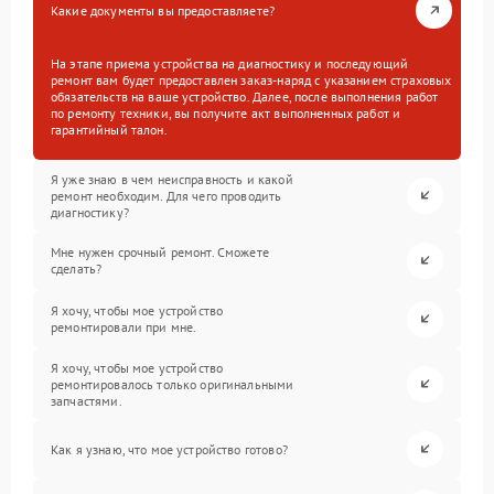
Какие документы вы предоставляете?
На этапе приема устройства на диагностику и последующий
ремонт вам будет предоставлен заказ-наряд с указанием страховых
обязательств на ваше устройство. Далее, после выполнения работ
по ремонту техники, вы получите акт выполненных работ и
гарантийный талон.
Я уже знаю в чем неисправность и какой
ремонт необходим. Для чего проводить
диагностику?
Мне нужен срочный ремонт. Сможете
сделать?
Я хочу, чтобы мое устройство
ремонтировали при мне.
Я хочу, чтобы мое устройство
ремонтировалось только оригинальными
запчастями.
Как я узнаю, что мое устройство готово?