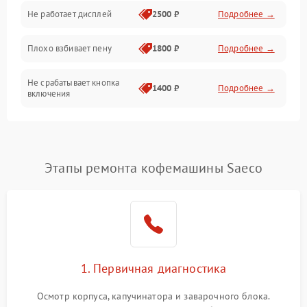
Управление и электроника
Не работает дисплей
2500 ₽
Подробнее →
Программное обеспечение
Плохо взбивает пену
1800 ₽
Подробнее →
Не срабатывает кнопка
1400 ₽
Подробнее →
включения
Запах гари при работе
1800 ₽
Подробнее →
Постоянные сбои в работе
1500 ₽
Подробнее →
Этапы ремонта кофемашины Saeco
1. Первичная диагностика
Осмотр корпуса, капучинатора и заварочного блока.