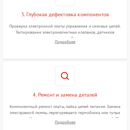
3. Глубокая дефектовка компонентов
Проверка электронной платы управления и силовых цепей.
Тестирование электромагнитных клапанов, датчиков
температуры и расходомера. Оценка степени износа
Подробнее
жерновов кофемолки, уплотнительных колец гидросистемы
и шестерней редуктора.
4. Ремонт и замена деталей
Компонентный ремонт платы, пайка цепей питания. Замена
неисправной помпы, перегоревшего термоблока или тупых
жерновов. Установка новых силиконовых уплотнителей (O-
Подробнее
ring) и тефлоновых трубок для надежного устранения