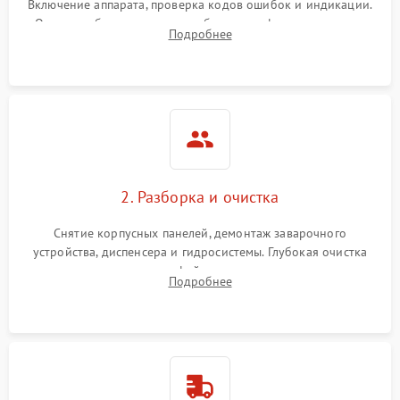
Включение аппарата, проверка кодов ошибок и индикации.
Оценка работы помпы, термоблока и кофемолки на слух.
Подробнее
Измерение температуры и давления воды для выявления
локализации поломки.
2. Разборка и очистка
Снятие корпусных панелей, демонтаж заварочного
устройства, диспенсера и гидросистемы. Глубокая очистка
внутренних узлов от кофейных масел, жмыха и накипи.
Подробнее
Промывка дренажных каналов и фильтров с использованием
специализированной химии.