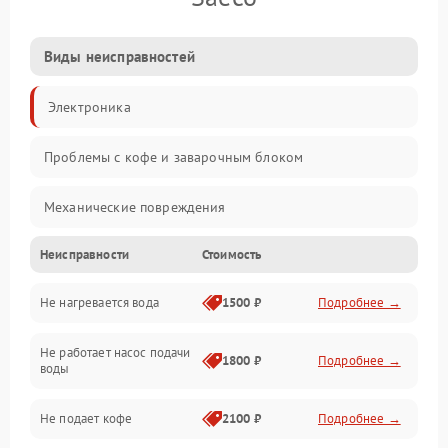
Виды неисправностей
Электроника
Проблемы с кофе и заварочным блоком
Механические повреждения
Неисправности
Стоимость
Прочие неисправности
Не нагревается вода
1500 ₽
Подробнее →
Включение и работа
Не работает насос подачи
Проблемы с водой
1800 ₽
Подробнее →
воды
Проблемы с капучинатором и паром
Не подает кофе
2100 ₽
Подробнее →