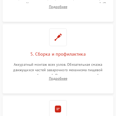
жерновов. Установка новых силиконовых уплотнителей (O-
Подробнее
ring) и тефлоновых трубок для надежного устранения
протечек.
5. Сборка и профилактика
Аккуратный монтаж всех узлов. Обязательная смазка
движущихся частей заварочного механизма пищевой
силиконовой смазкой. Проведение программной
Подробнее
декальцинации и очистки системы от кофейных масел.
Надежная фиксация всех соединений.