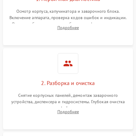
Осмотр корпуса, капучинатора и заварочного блока.
Включение аппарата, проверка кодов ошибок и индикации.
Оценка работы помпы, термоблока и кофемолки на слух.
Подробнее
Измерение температуры и давления воды для выявления
локализации поломки.
2. Разборка и очистка
Снятие корпусных панелей, демонтаж заварочного
устройства, диспенсера и гидросистемы. Глубокая очистка
внутренних узлов от кофейных масел, жмыха и накипи.
Подробнее
Промывка дренажных каналов и фильтров с использованием
специализированной химии.