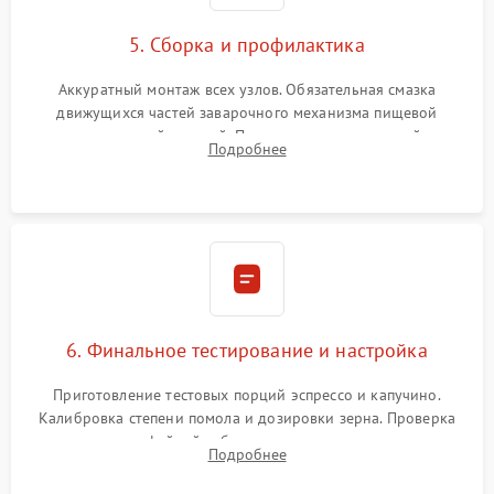
5. Сборка и профилактика
Аккуратный монтаж всех узлов. Обязательная смазка
движущихся частей заварочного механизма пищевой
силиконовой смазкой. Проведение программной
Подробнее
декальцинации и очистки системы от кофейных масел.
Надежная фиксация всех соединений.
6. Финальное тестирование и настройка
Приготовление тестовых порций эспрессо и капучино.
Калибровка степени помола и дозировки зерна. Проверка
плотности кофейной таблетки, температуры напитка и
Подробнее
качества молочной пены. Контроль отсутствия посторонних
шумов и протечек.