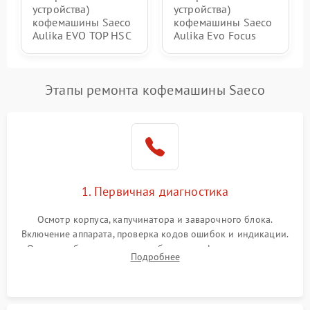
устройства)
устройства)
кофемашины Saeco
кофемашины Saeco
Aulika EVO TOP HSC
Aulika Evo Focus
Этапы ремонта кофемашины Saeco
1. Первичная диагностика
Осмотр корпуса, капучинатора и заварочного блока.
Включение аппарата, проверка кодов ошибок и индикации.
Оценка работы помпы, термоблока и кофемолки на слух.
Подробнее
Измерение температуры и давления воды для выявления
локализации поломки.