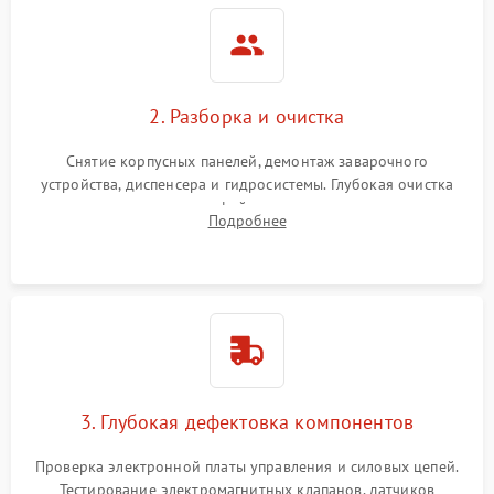
2. Разборка и очистка
Снятие корпусных панелей, демонтаж заварочного
устройства, диспенсера и гидросистемы. Глубокая очистка
внутренних узлов от кофейных масел, жмыха и накипи.
Подробнее
Промывка дренажных каналов и фильтров с использованием
специализированной химии.
3. Глубокая дефектовка компонентов
Проверка электронной платы управления и силовых цепей.
Тестирование электромагнитных клапанов, датчиков