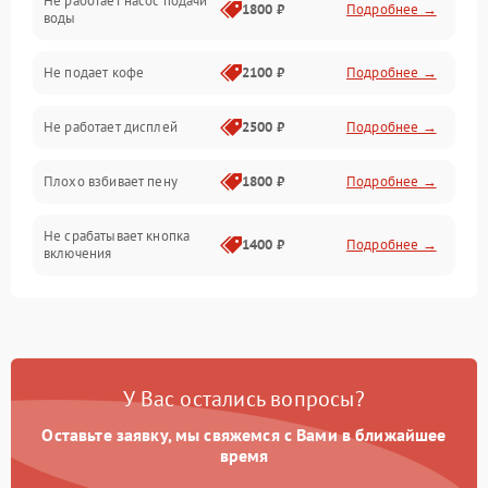
Не работает насос подачи
Проблемы с водой
1800 ₽
Подробнее →
воды
Проблемы с капучинатором и паром
Не подает кофе
2100 ₽
Подробнее →
Управление и электроника
Не работает дисплей
2500 ₽
Подробнее →
Программное обеспечение
Плохо взбивает пену
1800 ₽
Подробнее →
Не срабатывает кнопка
1400 ₽
Подробнее →
включения
Запах гари при работе
1800 ₽
Подробнее →
Постоянные сбои в работе
1500 ₽
Подробнее →
У Вас остались вопросы?
Оставьте заявку, мы свяжемся с Вами в ближайшее
время