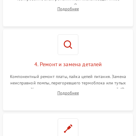
температуры и расходомера. Оценка степени износа
Подробнее
жерновов кофемолки, уплотнительных колец гидросистемы
и шестерней редуктора.
4. Ремонт и замена деталей
Компонентный ремонт платы, пайка цепей питания. Замена
неисправной помпы, перегоревшего термоблока или тупых
жерновов. Установка новых силиконовых уплотнителей (O-
Подробнее
ring) и тефлоновых трубок для надежного устранения
протечек.