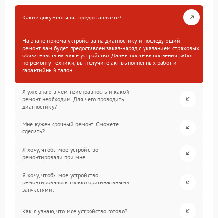
Какие документы вы предоставляете?
На этапе приема устройства на диагностику и последующий
ремонт вам будет предоставлен заказ-наряд с указанием страховых
обязательств на ваше устройство. Далее, после выполнения работ
по ремонту техники, вы получите акт выполненных работ и
гарантийный талон.
Я уже знаю в чем неисправность и какой
ремонт необходим. Для чего проводить
диагностику?
Мне нужен срочный ремонт. Сможете
сделать?
Я хочу, чтобы мое устройство
ремонтировали при мне.
Я хочу, чтобы мое устройство
ремонтировалось только оригинальными
запчастями.
Как я узнаю, что мое устройство готово?