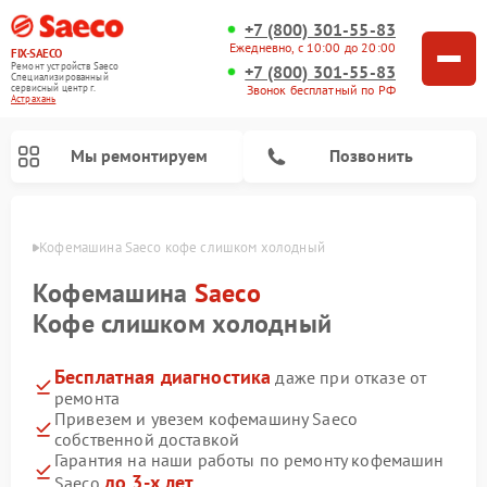
+7 (800) 301-55-83
Ежедневно, с 10:00 до 20:00
FIX-SAECO
Ремонт устройств Saeco
+7 (800) 301-55-83
Специализированный
cервисный центр г.
Звонок бесплатный по РФ
Астрахань
Мы ремонтируем
Позвонить
ахани
Кофемашина Saeco кофе слишком холодный
Кофемашина
Saeco
Кофе слишком холодный
Бесплатная диагностика
даже при отказе от
ремонта
Привезем и увезем кофемашину Saeco
собственной доставкой
Гарантия на наши работы по ремонту кофемашин
до 3-х лет
Saeco