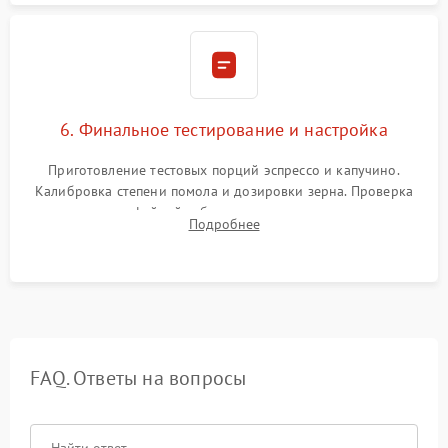
6. Финальное тестирование и настройка
Приготовление тестовых порций эспрессо и капучино.
Калибровка степени помола и дозировки зерна. Проверка
плотности кофейной таблетки, температуры напитка и
Подробнее
качества молочной пены. Контроль отсутствия посторонних
шумов и протечек.
FAQ. Ответы на вопросы