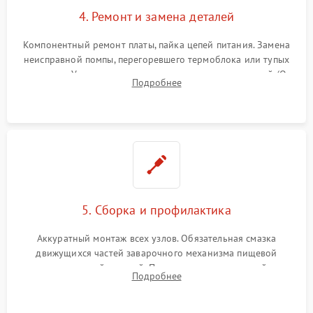
4. Ремонт и замена деталей
Компонентный ремонт платы, пайка цепей питания. Замена
неисправной помпы, перегоревшего термоблока или тупых
жерновов. Установка новых силиконовых уплотнителей (O-
Подробнее
ring) и тефлоновых трубок для надежного устранения
протечек.
5. Сборка и профилактика
Аккуратный монтаж всех узлов. Обязательная смазка
движущихся частей заварочного механизма пищевой
силиконовой смазкой. Проведение программной
Подробнее
декальцинации и очистки системы от кофейных масел.
Надежная фиксация всех соединений.