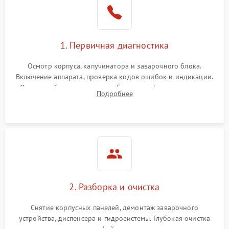
1. Первичная диагностика
Осмотр корпуса, капучинатора и заварочного блока.
Включение аппарата, проверка кодов ошибок и индикации.
Оценка работы помпы, термоблока и кофемолки на слух.
Подробнее
Измерение температуры и давления воды для выявления
локализации поломки.
2. Разборка и очистка
Снятие корпусных панелей, демонтаж заварочного
устройства, диспенсера и гидросистемы. Глубокая очистка
внутренних узлов от кофейных масел, жмыха и накипи.