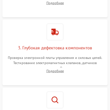
Подробнее
Промывка дренажных каналов и фильтров с использованием
специализированной химии.
3. Глубокая дефектовка компонентов
Проверка электронной платы управления и силовых цепей.
Тестирование электромагнитных клапанов, датчиков
температуры и расходомера. Оценка степени износа
Подробнее
жерновов кофемолки, уплотнительных колец гидросистемы
и шестерней редуктора.