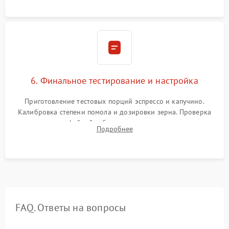
Надежная фиксация всех соединений.
6. Финальное тестирование и настройка
Приготовление тестовых порций эспрессо и капучино.
Калибровка степени помола и дозировки зерна. Проверка
плотности кофейной таблетки, температуры напитка и
Подробнее
качества молочной пены. Контроль отсутствия посторонних
шумов и протечек.
FAQ. Ответы на вопросы