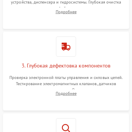
устройства, диспенсера и гидросистемы. Глубокая очистка
внутренних узлов от кофейных масел, жмыха и накипи.
Подробнее
Промывка дренажных каналов и фильтров с использованием
специализированной химии.
3. Глубокая дефектовка компонентов
Проверка электронной платы управления и силовых цепей.
Тестирование электромагнитных клапанов, датчиков
температуры и расходомера. Оценка степени износа
Подробнее
жерновов кофемолки, уплотнительных колец гидросистемы
и шестерней редуктора.