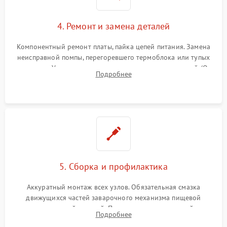
4. Ремонт и замена деталей
Компонентный ремонт платы, пайка цепей питания. Замена
неисправной помпы, перегоревшего термоблока или тупых
жерновов. Установка новых силиконовых уплотнителей (O-
Подробнее
ring) и тефлоновых трубок для надежного устранения
протечек.
5. Сборка и профилактика
Аккуратный монтаж всех узлов. Обязательная смазка
движущихся частей заварочного механизма пищевой
силиконовой смазкой. Проведение программной
Подробнее
декальцинации и очистки системы от кофейных масел.