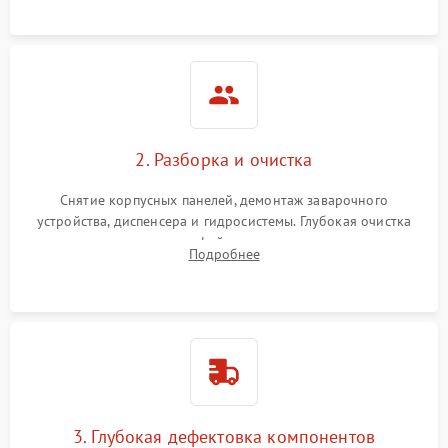
локализации поломки.
2. Разборка и очистка
Снятие корпусных панелей, демонтаж заварочного
устройства, диспенсера и гидросистемы. Глубокая очистка
внутренних узлов от кофейных масел, жмыха и накипи.
Подробнее
Промывка дренажных каналов и фильтров с использованием
специализированной химии.
3. Глубокая дефектовка компонентов