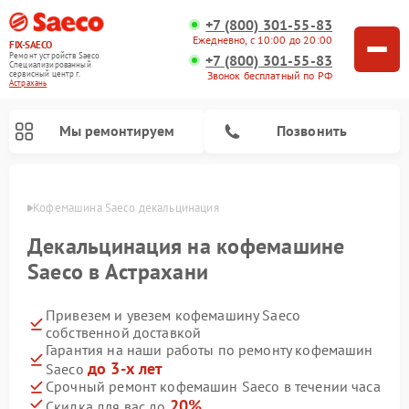
+7 (800) 301-55-83
Ежедневно, с 10:00 до 20:00
FIX-SAECO
Ремонт устройств Saeco
+7 (800) 301-55-83
Специализированный
cервисный центр г.
Звонок бесплатный по РФ
Астрахань
Мы ремонтируем
Позвонить
ахани
Кофемашина Saeco декальцинация
Декальцинация на кофемашине
Saeco в Астрахани
Привезем и увезем кофемашину Saeco
собственной доставкой
Гарантия на наши работы по ремонту кофемашин
до 3-х лет
Saeco
Срочный ремонт кофемашин Saeco в течении часа
20%
Скидка для вас до