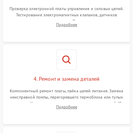
Проверка электронной платы управления и силовых цепей.
Тестирование электромагнитных клапанов, датчиков
температуры и расходомера. Оценка степени износа
Подробнее
жерновов кофемолки, уплотнительных колец гидросистемы
и шестерней редуктора.
4. Ремонт и замена деталей
Компонентный ремонт платы, пайка цепей питания. Замена
неисправной помпы, перегоревшего термоблока или тупых
жерновов. Установка новых силиконовых уплотнителей (O-
Подробнее
ring) и тефлоновых трубок для надежного устранения
протечек.